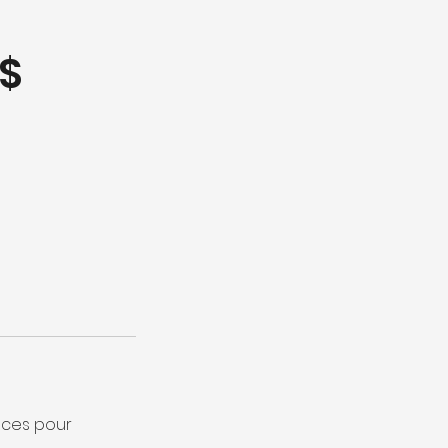
5$
nces pour