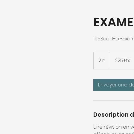
EXAMEN
195$cad+tx -Exam
225+tx
2 h
2
225+tx
h
Envoyer une 
Description d
Une révision en 