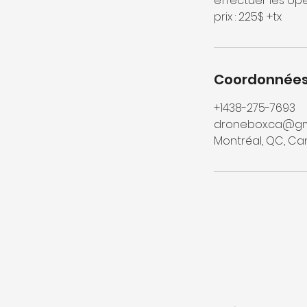
effectuer les op
prix : 225$ +tx
Coordonnée
+1438-275-7693
dronebox.ca@gm
Montréal, QC, C
Conditions de ventes
Nous 